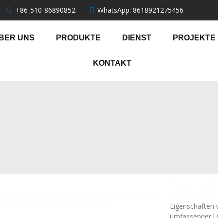
+86-510-86890852
WhatsApp: 8618921275456
BER UNS
PRODUKTE
DIENST
PROJEKTE
KONTAKT
Eigenschaft
hannel Installation and Maintenance: A
C6x10,5: Ei
rehensive Guide for Optimal
Eigenschaften 
ormance
umfassender Üb