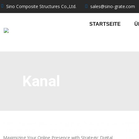
跳
Sino Composite Structures Co.,Ltd.
sales@sino-grate.com
至
内
STARTSEITE
Ü
容
Kanal
GRP Channel: Maximizing Your Online Presence
FRP C
with Strategic Digital Marketing Solutions
Comp
Maximizing Your Online Presence with Strategic Digital
Perf