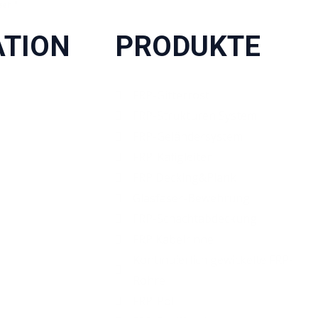
sen "
ATION
PRODUKTE
FRP-Gitterrost
FRP-Strukturen System
FRP-Geländersystem
FRP-Käfigleiter
FRP Decking&Plank
Glasfaser-Bewehrung
FRP-Schachtabdeckung
FRP Kabelrinne
Kontinuierlich gewickelte FRP-
Rohre
FRP-Pol