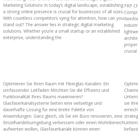
Marketing Solutions In today’s digital landscape, establishing
FRP Ch
a strong online presence is crucial for businesses of all sizes.
Compre
With countless competitors vying for attention, how can you
Reinfo
stand out? The answer lies in strategic digital marketing
industr
solutions. Whether you’re a small startup or an established
lightwe
enterprise, understanding the
archite
proper
Mehr lesen "
crucia
Mehr le
Optimieren Sie Ihren Raum mit Fiberglas-Kanal:
Optim
Ein umfassender Leitfaden
eine
Optimieren Sie Ihren Raum mit Fiberglas-Kanälen: Ein
Optimi
umfassender Leitfaden Möchten Sie die Effizienz und
Channe
Funktionalität Ihres Raums maximieren?
Untern
Glasfaserkanalsysteme bieten eine vielseitige und
sie ih
dauerhafte Lösung für eine breite Palette von
erreic
Anwendungen. Ganz gleich, ob Sie ein Büro renovieren, eine
strate
Einzelhandelsumgebung verbessern oder einen Wohnbereich
Untern
aufwerten wollen, Glasfaserkanäle können einen
befass