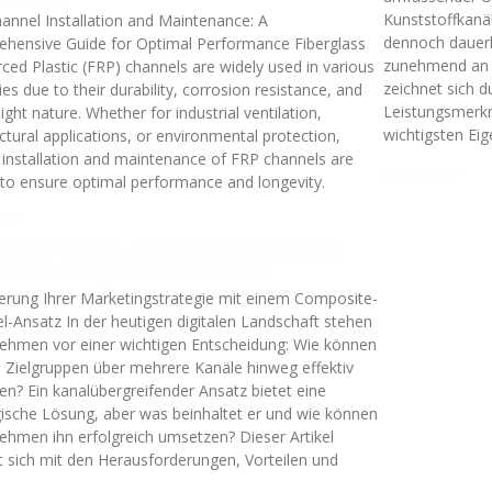
Kunststoffkanä
annel Installation and Maintenance: A
dennoch dauerh
hensive Guide for Optimal Performance Fiberglass
zunehmend an 
rced Plastic (FRP) channels are widely used in various
zeichnet sich d
ies due to their durability, corrosion resistance, and
Leistungsmerkma
ight nature. Whether for industrial ventilation,
wichtigsten Ei
ctural applications, or environmental protection,
 installation and maintenance of FRP channels are
Mehr lesen "
l to ensure optimal performance and longevity.
sen "
ieren Sie Ihre Marketingstrategie mit
m kanalübergreifenden Ansatz
erung Ihrer Marketingstrategie mit einem Composite-
l-Ansatz In der heutigen digitalen Landschaft stehen
ehmen vor einer wichtigen Entscheidung: Wie können
re Zielgruppen über mehrere Kanäle hinweg effektiv
hen? Ein kanalübergreifender Ansatz bietet eine
gische Lösung, aber was beinhaltet er und wie können
ehmen ihn erfolgreich umsetzen? Dieser Artikel
t sich mit den Herausforderungen, Vorteilen und