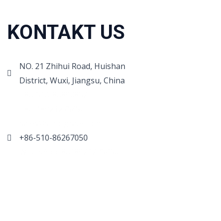
KONTAKT US
NO. 21 Zhihui Road, Huishan
District, Wuxi, Jiangsu, China
+86-510-86890852
+86-18921275456
sales@sino-grate.com
+86-510-86267050
WhatsApp: 8618921275456