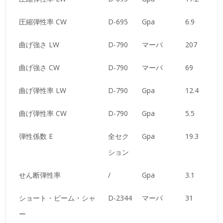
圧縮弾性率 CW
D-695
Gpa
6.9
曲げ強さ LW
D-790
マーパ
207
曲げ強さ CW
D-790
マーパ
69
曲げ弾性率 LW
D-790
Gpa
12.4
曲げ弾性率 CW
D-790
Gpa
5.5
弾性係数 E
全セク
Gpa
19.3
ション
せん断弾性率
/
Gpa
3.1
ショート・ビーム・シャ
D-2344
マーパ
31
ー