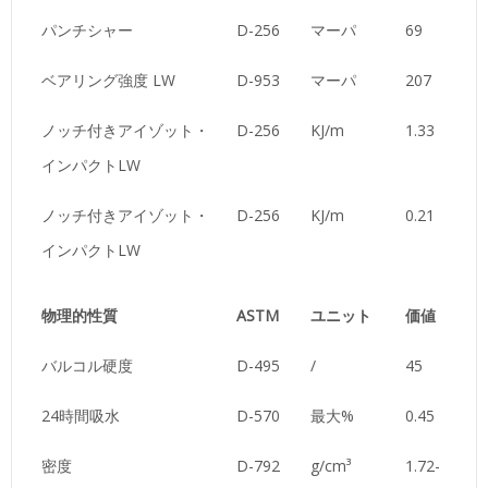
パンチシャー
D-256
マーパ
69
ベアリング強度 LW
D-953
マーパ
207
ノッチ付きアイゾット・
D-256
KJ/m
1.33
インパクトLW
ノッチ付きアイゾット・
D-256
KJ/m
0.21
インパクトLW
物理的性質
ASTM
ユニット
価値
バルコル硬度
D-495
/
45
24時間吸水
D-570
最大%
0.45
密度
D-792
g/cm³
1.72-