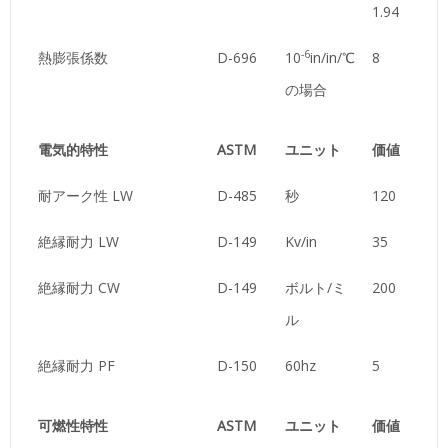
1.94
-6
熱膨張係数
D-696
10
in/in/℃
8
の場合
電気的特性
ASTM
ユニット
価値
耐アーク性 LW
D-485
秒
120
絶縁耐力 LW
D-149
Kv/in
35
絶縁耐力 CW
D-149
ボルト/ミ
200
ル
絶縁耐力 PF
D-150
60hz
5
可燃性特性
ASTM
ユニット
価値