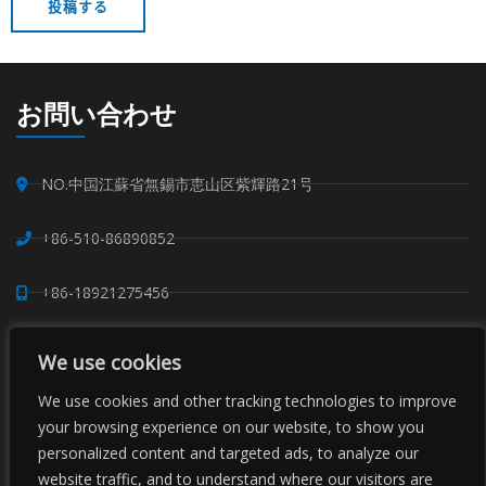
お問い合わせ
NO.中国江蘇省無錫市恵山区紫輝路21号
+86-510-86890852
+86-18921275456
SALES@SINO-GRATE.COM
We use cookies
+86-510-86267050
We use cookies and other tracking technologies to improve
your browsing experience on our website, to show you
personalized content and targeted ads, to analyze our
WHATSAPP: 8618921275456
website traffic, and to understand where our visitors are