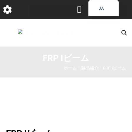
コ
JA
ン
EN
テ
ン
DE
ツ
FR
へ
PT
ス
FRP Iビーム
RU
キ
IT
ッ
ホーム
"
製品紹介
"
FRP Iビーム
プ
ES_EC
AR
KO