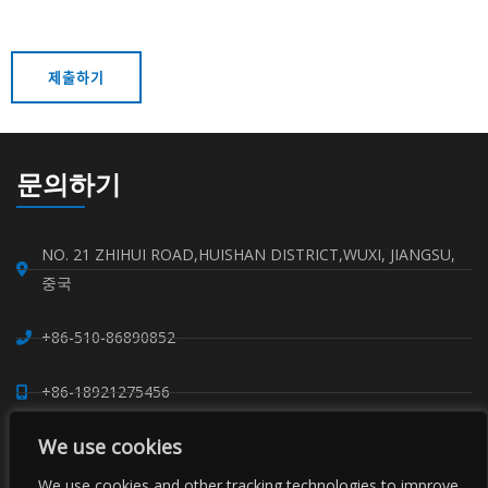
문의하기
NO. 21 ZHIHUI ROAD,HUISHAN DISTRICT,WUXI, JIANGSU,
중국
+86-510-86890852
+86-18921275456
We use cookies
SALES@SINO-GRATE.COM
We use cookies and other tracking technologies to improve