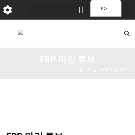
콘
KO
텐
EN
츠
로
DE
건
FR
너
PT
뛰
FRP 마린 튜브
JA
기
RU
홈
"
제품
"
FRP 마린 튜브
IT
ES_EC
AR