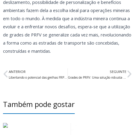
deslizamento, possibilidade de personalização e benefícios
ambientais fazem dela a escolha ideal para operações mineiras
em todo o mundo. À medida que a indústria mineira continua a
evoluir e a enfrentar novos desafios, espera-se que a utilização
de grades de PRFV se generalize cada vez mais, revolucionando
a forma como as estradas de transporte são concebidas,
construídas e mantidas.
Anterior
S
ANTERIOR
SEGUINTE
Libertando o potencial das grelhas FRP em transportadores de fábricas de cimento
Grades de PRFV: Uma solução robusta para transportadores de fábricas de cimento
Também pode gostar