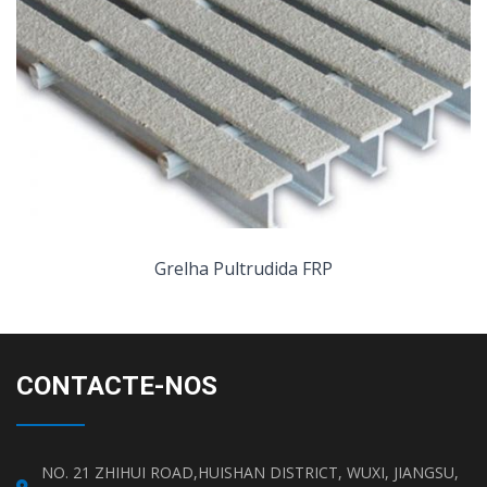
Grelha Pultrudida FRP
CONTACTE-NOS
NO. 21 ZHIHUI ROAD,HUISHAN DISTRICT, WUXI, JIANGSU,