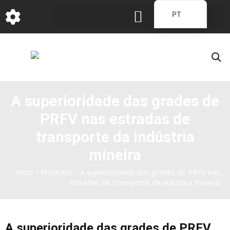
跳
PT
至
EN
内
容
DE
FR
JA
A superioridade das grades de
RU
PRFV nas estradas de
IT
ES_EC
transporte da indústria
AR
mineira
KO
Início
"
Produtos
"
A superioridade das grades de PRFV nas
estradas de transporte da indústria mineira
A superioridade das grades de PRFV