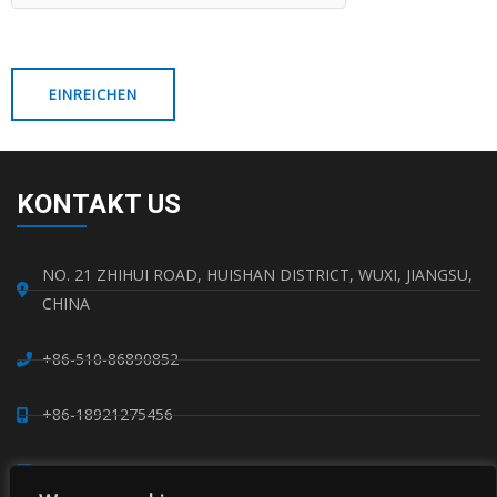
KONTAKT US
NO. 21 ZHIHUI ROAD, HUISHAN DISTRICT, WUXI, JIANGSU,
CHINA
+86-510-86890852
+86-18921275456
SALES@SINO-GRATE.COM