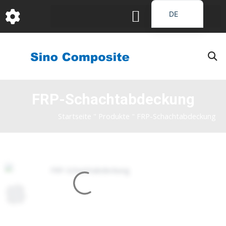
跳
DE
至
EN
内
容
FR
PT
JA
FRP-Schachtabdeckung
RU
IT
Startseite
"
Produkte
"
FRP-Schachtabdeckung
ES_EC
AR
KO