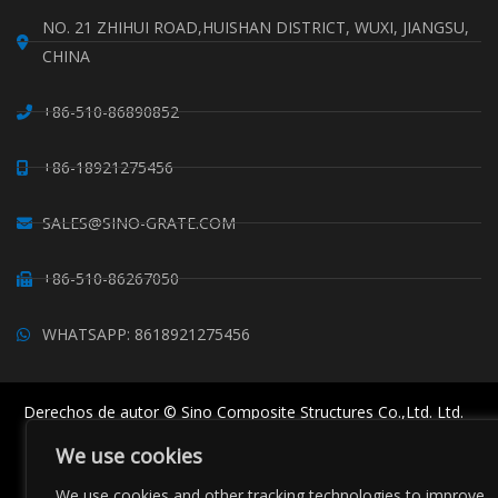
NO. 21 ZHIHUI ROAD,HUISHAN DISTRICT, WUXI, JIANGSU,
CHINA
+86-510-86890852
+86-18921275456
SALES@SINO-GRATE.COM
+86-510-86267050
WHATSAPP: 8618921275456
Derechos de autor © Sino Composite Structures Co.,Ltd. Ltd.
Todos los derechos reservados.
We use cookies
China Rejilla FRP
Perfiles FRP
Proveedores de clips de rejilla
Sitemaps
We use cookies and other tracking technologies to improve