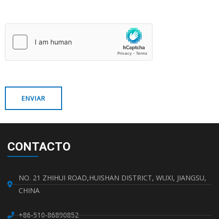
CONTACTO
NO. 21 ZHIHUI ROAD,HUISHAN DISTRICT, WUXI, JIANGSU,
CHINA
+86-510-86890852