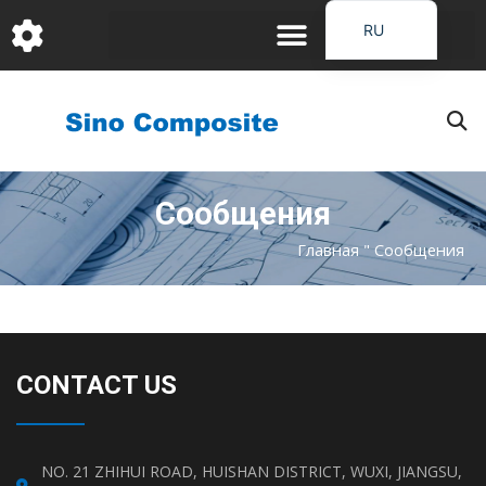
跳
RU
至
EN
内
容
DE
FR
PT
Сообщения
JA
IT
Главная
"
Сообщения
ES_EC
AR
KO
CONTACT US
NO. 21 ZHIHUI ROAD, HUISHAN DISTRICT, WUXI, JIANGSU,