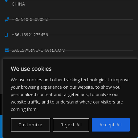
CHINA
+86-510-86890852
+86-18921275456
SALES@SINO-GRATE.COM
+86-510-86267050
We use cookies
We use cookies and other tracking technologies to improve
WHATSAPP: 8618921275456
your browsing experience on our website, to show you
personalized content and targeted ads, to analyze our
website traffic, and to understand where our visitors are
Copyright © Sino Composite Structures Co.,Ltd. Все права
защищены.
coming from.
Китай FRP решетка
Профили из стеклопластика
Поставщики зажимов для решеток
Карты сайтов
Customize
Reject All
Accept All
Продукт
Тел.
Электронная
Заказать
Поделиться
почта