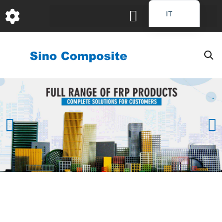
跳
IT
至
EN
内
容
DE
FR
PT
JA
RU
ES_EC
AR
KO