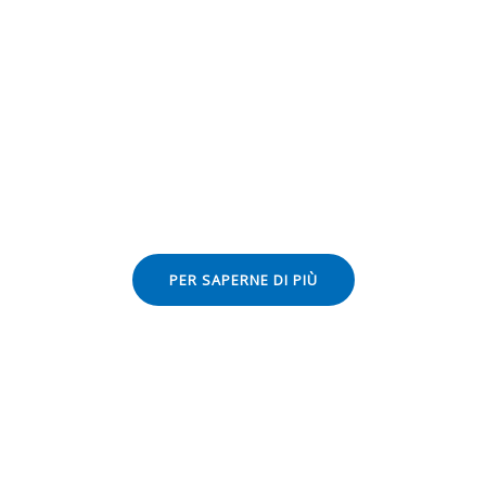
La BBC riferisce di un progetto che
utilizza il nostro grigliato FRP
Celebrazione della nuova passerella sulla
spiaggia di Maryport
PER SAPERNE DI PIÙ