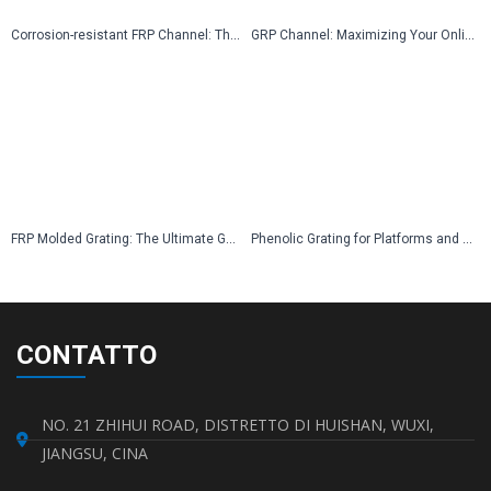
Corrosion-resistant FRP Channel: The Ultimate Guide for Industrial Applications
GRP Channel: Maximizing Your Online Presence with Strategic Digital Marketing Solutions
FRP Molded Grating: The Ultimate Guide for Industrial Applications
Phenolic Grating for Platforms and Catwalks: The Ideal Solution for Industrial Safety and Durability
CONTATTO
NO. 21 ZHIHUI ROAD, DISTRETTO DI HUISHAN, WUXI,
JIANGSU, CINA