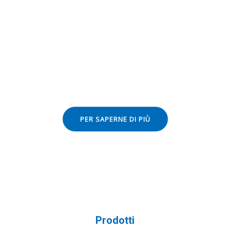
Sino Composite offre griglie di
camminamento in FRP e binari di
supporto in alluminio per il più grande
impianto solare su tetto dell'Africa.
PER SAPERNE DI PIÙ
Prodotti