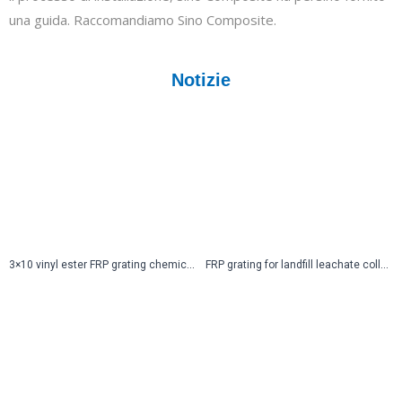
una guida. Raccomandiamo Sino Composite.
Notizie
3×10 vinyl ester FRP grating chemical resistance: Superior Performance for Harsh Environments
FRP grating for landfill leachate collection: The Ultimate Solution for Efficient Leachate Management