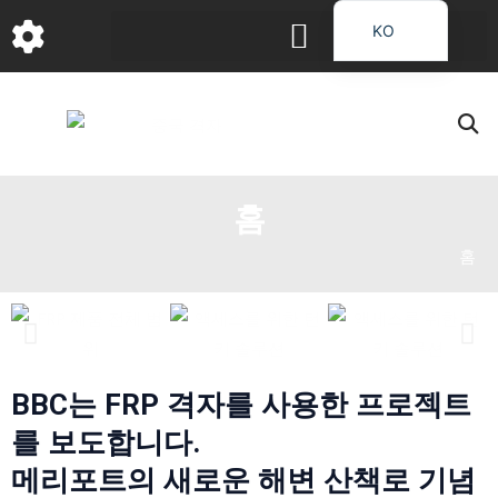
콘
KO
텐
EN
츠
로
DE
건
FR
너
PT
뛰
홈
JA
기
RU
홈
IT
ES_EC
AR
BBC는 FRP 격자를 사용한 프로젝트
를 보도합니다.
메리포트의 새로운 해변 산책로 기념