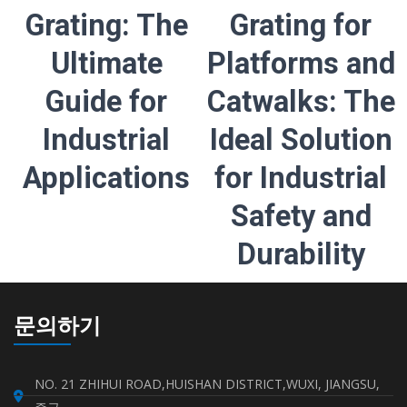
Grating: The
Grating for
Ultimate
Platforms and
Guide for
Catwalks: The
Industrial
Ideal Solution
Applications
for Industrial
Safety and
Durability
문의하기
NO. 21 ZHIHUI ROAD,HUISHAN DISTRICT,WUXI, JIANGSU,